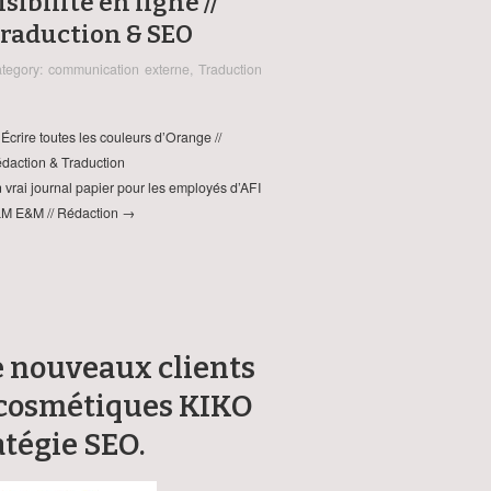
isibilité en ligne //
raduction & SEO
tegory:
communication externe
,
Traduction
Écrire toutes les couleurs d’Orange //
daction & Traduction
 vrai journal papier pour les employés d’AFI
M E&M // Rédaction →
e nouveaux clients
de cosmétiques KIKO
atégie SEO.