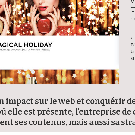
v
T
Ca
← 
Ré
Un
KL
 impact sur le web et conquérir d
où elle est présente, l’entreprise 
nt ses contenus, mais aussi sa str